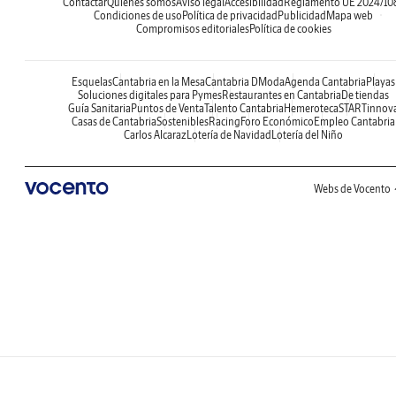
Contactar
Quiénes somos
Aviso legal
Accesibilidad
Reglamento UE 2024/10
Condiciones de uso
Política de privacidad
Publicidad
Mapa web
Compromisos editoriales
Política de cookies
Esquelas
Cantabria en la Mesa
Cantabria DModa
Agenda Cantabria
Playas
Soluciones digitales para Pymes
Restaurantes en Cantabria
De tiendas
Guía Sanitaria
Puntos de Venta
Talento Cantabria
Hemeroteca
STARTinnov
Casas de Cantabria
Sostenibles
Racing
Foro Económico
Empleo Cantabria
Carlos Alcaraz
Lotería de Navidad
Lotería del Niño
Webs de Vocento