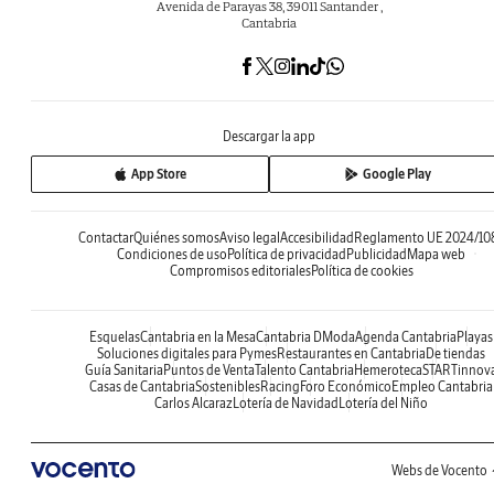
Avenida de Parayas 38, 39011 Santander ,
Cantabria
Descargar la app
App Store
Google Play
Contactar
Quiénes somos
Aviso legal
Accesibilidad
Reglamento UE 2024/10
Condiciones de uso
Política de privacidad
Publicidad
Mapa web
Compromisos editoriales
Política de cookies
Esquelas
Cantabria en la Mesa
Cantabria DModa
Agenda Cantabria
Playas
Soluciones digitales para Pymes
Restaurantes en Cantabria
De tiendas
Guía Sanitaria
Puntos de Venta
Talento Cantabria
Hemeroteca
STARTinnov
Casas de Cantabria
Sostenibles
Racing
Foro Económico
Empleo Cantabria
Carlos Alcaraz
Lotería de Navidad
Lotería del Niño
Webs de Vocento