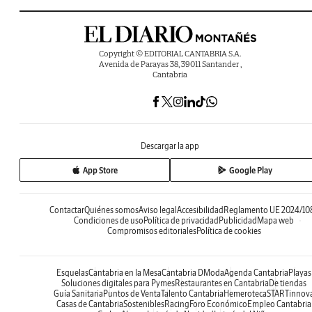
Copyright © EDITORIAL CANTABRIA S.A.
Avenida de Parayas 38, 39011 Santander ,
Cantabria
Descargar la app
App Store
Google Play
Contactar
Quiénes somos
Aviso legal
Accesibilidad
Reglamento UE 2024/10
Condiciones de uso
Política de privacidad
Publicidad
Mapa web
Compromisos editoriales
Política de cookies
Esquelas
Cantabria en la Mesa
Cantabria DModa
Agenda Cantabria
Playas
Soluciones digitales para Pymes
Restaurantes en Cantabria
De tiendas
Guía Sanitaria
Puntos de Venta
Talento Cantabria
Hemeroteca
STARTinnov
Casas de Cantabria
Sostenibles
Racing
Foro Económico
Empleo Cantabria