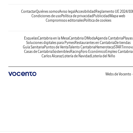
Contactar
Quiénes somos
Aviso legal
Accesibilidad
Reglamento UE 2024/10
Condiciones de uso
Política de privacidad
Publicidad
Mapa web
Compromisos editoriales
Política de cookies
Esquelas
Cantabria en la Mesa
Cantabria DModa
Agenda Cantabria
Playas
Soluciones digitales para Pymes
Restaurantes en Cantabria
De tiendas
Guía Sanitaria
Puntos de Venta
Talento Cantabria
Hemeroteca
STARTinnov
Casas de Cantabria
Sostenibles
Racing
Foro Económico
Empleo Cantabria
Carlos Alcaraz
Lotería de Navidad
Lotería del Niño
Webs de Vocento