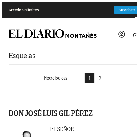
Saltar al contenido
Accede sin límites
Suscríbete
Esquelas
1
2
Necrologicas
DON JOSÉ LUIS GIL PÉREZ
EL SEÑOR