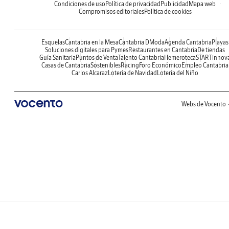
Condiciones de uso
Política de privacidad
Publicidad
Mapa web
Compromisos editoriales
Política de cookies
Esquelas
Cantabria en la Mesa
Cantabria DModa
Agenda Cantabria
Playas
Soluciones digitales para Pymes
Restaurantes en Cantabria
De tiendas
Guía Sanitaria
Puntos de Venta
Talento Cantabria
Hemeroteca
STARTinnov
Casas de Cantabria
Sostenibles
Racing
Foro Económico
Empleo Cantabria
Carlos Alcaraz
Lotería de Navidad
Lotería del Niño
Webs de Vocento