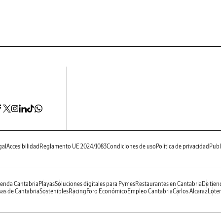
gal
Accesibilidad
Reglamento UE 2024/1083
Condiciones de uso
Política de privacidad
Publ
enda Cantabria
Playas
Soluciones digitales para Pymes
Restaurantes en Cantabria
De tien
as de Cantabria
Sostenibles
Racing
Foro Económico
Empleo Cantabria
Carlos Alcaraz
Loter