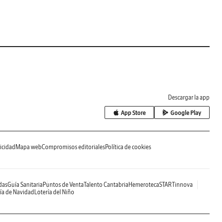
Descargar la app
App Store
Google Play
icidad
Mapa web
Compromisos editoriales
Política de cookies
das
Guía Sanitaria
Puntos de Venta
Talento Cantabria
Hemeroteca
STARTinnova
ía de Navidad
Lotería del Niño