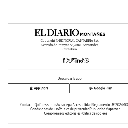
Copyright © EDITORIAL CANTABRIA S.A.
Avenida de Parayas 38, 39011 Santander ,
Cantabria
Descargar la app
App Store
Google Play
Contactar
Quiénes somos
Aviso legal
Accesibilidad
Reglamento UE 2024/10
Condiciones de uso
Política de privacidad
Publicidad
Mapa web
Compromisos editoriales
Política de cookies