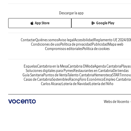
Descargar la app
App Store
Google Play
Contactar
Quiénes somos
Aviso legal
Accesibilidad
Reglamento UE 2024/10
Condiciones de uso
Política de privacidad
Publicidad
Mapa web
Compromisos editoriales
Política de cookies
Esquelas
Cantabria en la Mesa
Cantabria DModa
Agenda Cantabria
Playas
Soluciones digitales para Pymes
Restaurantes en Cantabria
De tiendas
Guía Sanitaria
Puntos de Venta
Talento Cantabria
Hemeroteca
STARTinnov
Casas de Cantabria
Sostenibles
Racing
Foro Económico
Empleo Cantabria
Carlos Alcaraz
Lotería de Navidad
Lotería del Niño
Webs de Vocento