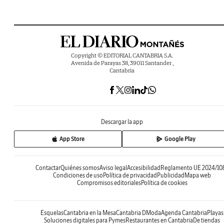
Copyright © EDITORIAL CANTABRIA S.A.
Avenida de Parayas 38, 39011 Santander ,
Cantabria
Descargar la app
App Store
Google Play
Contactar
Quiénes somos
Aviso legal
Accesibilidad
Reglamento UE 2024/10
Condiciones de uso
Política de privacidad
Publicidad
Mapa web
Compromisos editoriales
Política de cookies
Esquelas
Cantabria en la Mesa
Cantabria DModa
Agenda Cantabria
Playas
Soluciones digitales para Pymes
Restaurantes en Cantabria
De tiendas