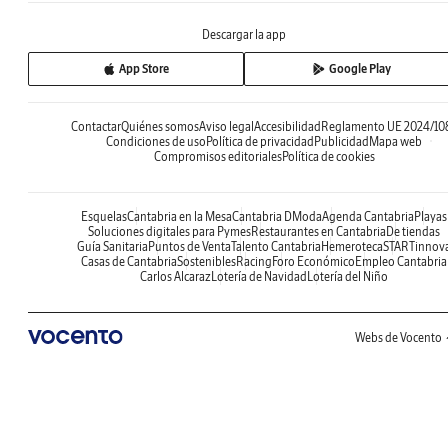
Descargar la app
App Store
Google Play
Contactar
Quiénes somos
Aviso legal
Accesibilidad
Reglamento UE 2024/10
Condiciones de uso
Política de privacidad
Publicidad
Mapa web
Compromisos editoriales
Política de cookies
Esquelas
Cantabria en la Mesa
Cantabria DModa
Agenda Cantabria
Playas
Soluciones digitales para Pymes
Restaurantes en Cantabria
De tiendas
Guía Sanitaria
Puntos de Venta
Talento Cantabria
Hemeroteca
STARTinnov
Casas de Cantabria
Sostenibles
Racing
Foro Económico
Empleo Cantabria
Carlos Alcaraz
Lotería de Navidad
Lotería del Niño
Webs de Vocento