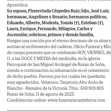
Apostólica.
Su esposa, Fleresvinda Céspedes Ruiz; hijo, José Luis;
hermanas, Angelines y Rosario; hermanos políticos,
Eduardo, Alberto, Modesta, Tomás (†), Esteban (†),
Laura, Enrique, Fernando, Milagros, Carlos y
Ascensión; sobrinos, primos y demás familia,
Ruegan una oración por el eterno descanso de su alma 
asistan al recibimiento del cadáver, Oficio Funeral y Mi
de cuerpo presente que se celebrarán HOY, VIERNES, dí
11, a las DOCE Y MEDIA del mediodía, en Ia iglesia
Parroquial de San Miguel Arcángel de Rozas de Soba,
siendo a continuación su inhumación en el cementerio
de dicho pueblo. Favores por los cuales les quedarán
muy agradecidos. Velatorio: Tanatorio Alto Asón de
Riancho - Ramales de la Victoria. Tfno.: 659 905 805
Rozas de Soba, 11 de agosto de 2023.
Condolencias online: www.funerariacantabrica.com