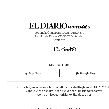
Copyright © EDITORIAL CANTABRIA S.A.
Avenida de Parayas 38, 39011 Santander ,
Cantabria
Descargar la app
App Store
Google Play
Contactar
Quiénes somos
Aviso legal
Accesibilidad
Reglamento UE 2024/10
Condiciones de uso
Política de privacidad
Publicidad
Mapa web
Compromisos editoriales
Política de cookies