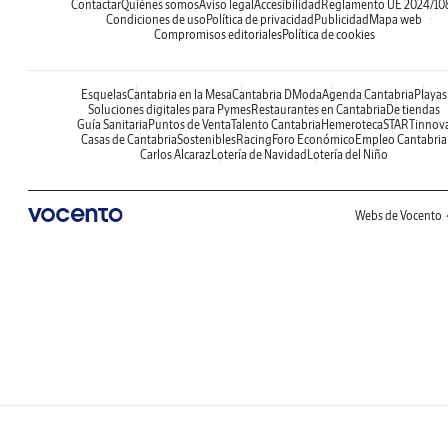
Contactar
Quiénes somos
Aviso legal
Accesibilidad
Reglamento UE 2024/10
Condiciones de uso
Política de privacidad
Publicidad
Mapa web
Compromisos editoriales
Política de cookies
Esquelas
Cantabria en la Mesa
Cantabria DModa
Agenda Cantabria
Playas
Soluciones digitales para Pymes
Restaurantes en Cantabria
De tiendas
Guía Sanitaria
Puntos de Venta
Talento Cantabria
Hemeroteca
STARTinnov
Casas de Cantabria
Sostenibles
Racing
Foro Económico
Empleo Cantabria
Carlos Alcaraz
Lotería de Navidad
Lotería del Niño
Webs de Vocento