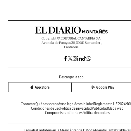
Copyright © EDITORIAL CANTABRIA S.A.
Avenida de Parayas 38, 39011 Santander ,
Cantabria
Descargar la app
App Store
Google Play
Contactar
Quiénes somos
Aviso legal
Accesibilidad
Reglamento UE 2024/10
Condiciones de uso
Política de privacidad
Publicidad
Mapa web
Compromisos editoriales
Política de cookies
Esquelas
Cantabria en la Mesa
Cantabria DModa
Agenda Cantabria
Playas