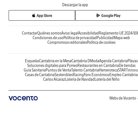
Descargar la app
App Store
Google Play
Contactar
Quiénes somos
Aviso legal
Accesibilidad
Reglamento UE 2024/10
Condiciones de uso
Política de privacidad
Publicidad
Mapa web
Compromisos editoriales
Política de cookies
Esquelas
Cantabria en la Mesa
Cantabria DModa
Agenda Cantabria
Playas
Soluciones digitales para Pymes
Restaurantes en Cantabria
De tiendas
Guía Sanitaria
Puntos de Venta
Talento Cantabria
Hemeroteca
STARTinnov
Casas de Cantabria
Sostenibles
Racing
Foro Económico
Empleo Cantabria
Carlos Alcaraz
Lotería de Navidad
Lotería del Niño
Webs de Vocento