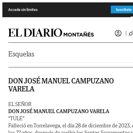
Saltar al contenido
Accede sin límites
Suscríbete
Esquelas
DON JOSÉ MANUEL CAMPUZANO
VARELA
EL SEÑOR
DON JOSÉ MANUEL CAMPUZANO VARELA
“TULE”
Falleció en Torrelavega, el día 28 de diciembre de 2023, 
los 77 años, después de recibir los Santos Sacramentos 