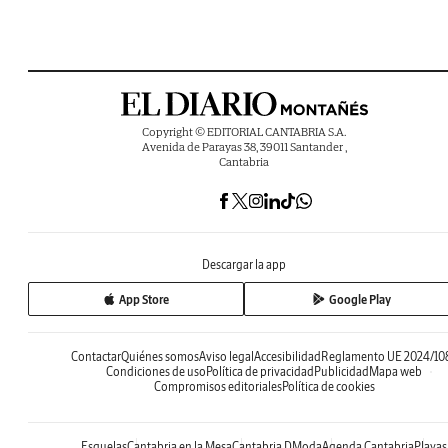
Copyright © EDITORIAL CANTABRIA S.A.
Avenida de Parayas 38, 39011 Santander ,
Cantabria
Descargar la app
App Store
Google Play
Contactar
Quiénes somos
Aviso legal
Accesibilidad
Reglamento UE 2024/10
Condiciones de uso
Política de privacidad
Publicidad
Mapa web
Compromisos editoriales
Política de cookies
Esquelas
Cantabria en la Mesa
Cantabria DModa
Agenda Cantabria
Playas