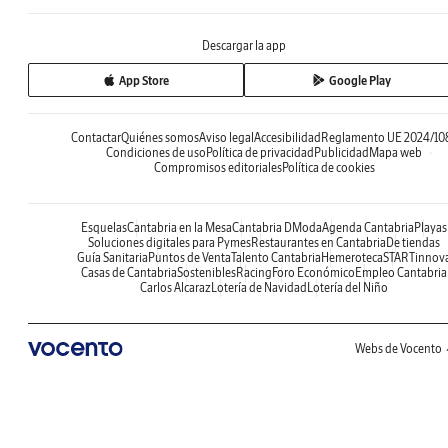
Descargar la app
App Store
Google Play
Contactar
Quiénes somos
Aviso legal
Accesibilidad
Reglamento UE 2024/10
Condiciones de uso
Política de privacidad
Publicidad
Mapa web
Compromisos editoriales
Política de cookies
Esquelas
Cantabria en la Mesa
Cantabria DModa
Agenda Cantabria
Playas
Soluciones digitales para Pymes
Restaurantes en Cantabria
De tiendas
Guía Sanitaria
Puntos de Venta
Talento Cantabria
Hemeroteca
STARTinnov
Casas de Cantabria
Sostenibles
Racing
Foro Económico
Empleo Cantabria
Carlos Alcaraz
Lotería de Navidad
Lotería del Niño
Webs de Vocento