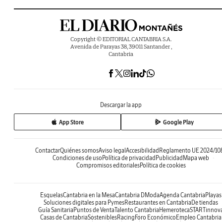
Copyright © EDITORIAL CANTABRIA S.A.
Avenida de Parayas 38, 39011 Santander ,
Cantabria
Descargar la app
App Store
Google Play
Contactar
Quiénes somos
Aviso legal
Accesibilidad
Reglamento UE 2024/10
Condiciones de uso
Política de privacidad
Publicidad
Mapa web
Compromisos editoriales
Política de cookies
Esquelas
Cantabria en la Mesa
Cantabria DModa
Agenda Cantabria
Playas
Soluciones digitales para Pymes
Restaurantes en Cantabria
De tiendas
Guía Sanitaria
Puntos de Venta
Talento Cantabria
Hemeroteca
STARTinnov
Casas de Cantabria
Sostenibles
Racing
Foro Económico
Empleo Cantabria