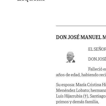
DON JOSÉ MANUEL M
EL SEÑO
DON JOS
Falleció e
años de edad, habiendo recibi
Su esposa: María Cristina Hij
Menéndez Lobato; hermana: 
Luis Hijarrubia (†), Santiag
primos y demás familia,