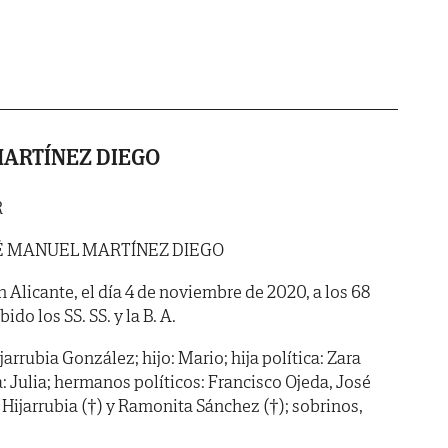
ARTÍNEZ DIEGO
R
É MANUEL MARTÍNEZ DIEGO
n Alicante, el día 4 de noviembre de 2020, a los 68
do los SS. SS. y la B. A.
arrubia González; hijo: Mario; hija política: Zara
Julia; hermanos políticos: Francisco Ojeda, José
o Hijarrubia (†) y Ramonita Sánchez (†); sobrinos,