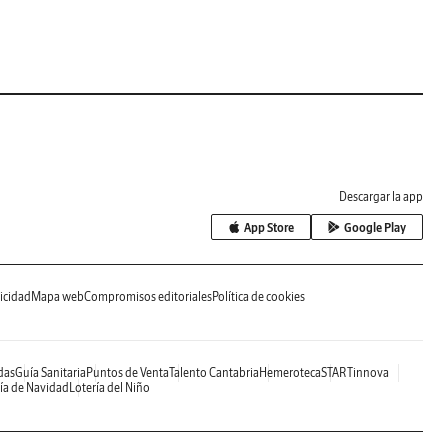
Descargar la app
App Store
Google Play
icidad
Mapa web
Compromisos editoriales
Política de cookies
das
Guía Sanitaria
Puntos de Venta
Talento Cantabria
Hemeroteca
STARTinnova
ía de Navidad
Lotería del Niño