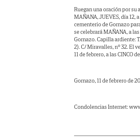
Ruegan una oración por su a
MAÑANA, JUEVES, día 12, a 
cementerio de Gornazo para
se celebrará MAÑANA, a las 
Gornazo. Capilla ardient
2). C/ Miravalles, nº 32. El 
11 de febrero, a las CINCO de
Gornazo, 11 de febrero de 2
Condolencias Internet: www