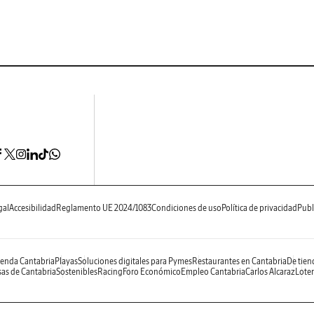
gal
Accesibilidad
Reglamento UE 2024/1083
Condiciones de uso
Política de privacidad
Publ
enda Cantabria
Playas
Soluciones digitales para Pymes
Restaurantes en Cantabria
De tien
as de Cantabria
Sostenibles
Racing
Foro Económico
Empleo Cantabria
Carlos Alcaraz
Loter