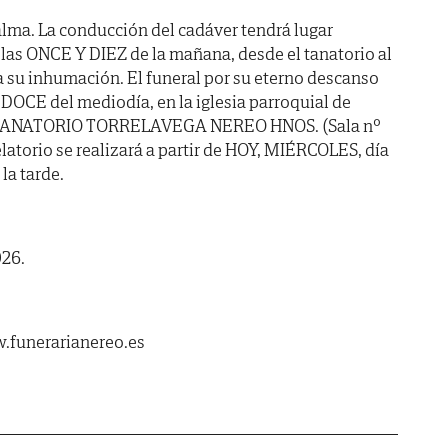
lma. La conducción del cadáver tendrá lugar
las ONCE Y DIEZ de la mañana, desde el tanatorio al
 su inhumación. El funeral por su eterno descanso
DOCE del mediodía, en la iglesia parroquial de
e: TANATORIO TORRELAVEGA NEREO HNOS. (Sala nº
velatorio se realizará a partir de HOY, MIÉRCOLES, día
 la tarde.
026.
.funerarianereo.es