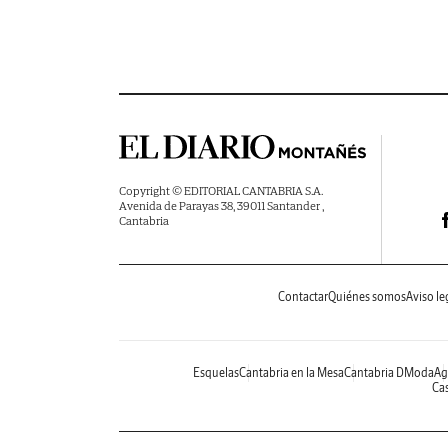
Copyright © EDITORIAL CANTABRIA S.A.
Avenida de Parayas 38, 39011 Santander ,
Cantabria
Contactar
Quiénes somos
Aviso le
Esquelas
Cantabria en la Mesa
Cantabria DModa
Ag
Cas