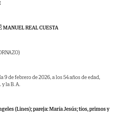
R
É MANUEL REAL CUESTA
ORNAZO)
ía 9 de febrero de 2026, a los 54 años de edad,
y la B. A.
geles (Lines); pareja: María Jesús; tíos, primos y