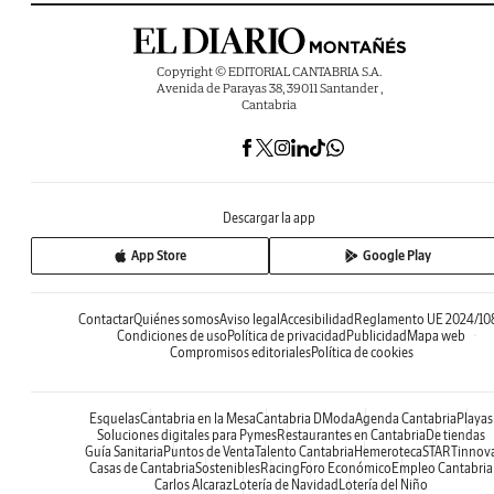
Copyright © EDITORIAL CANTABRIA S.A.
Avenida de Parayas 38, 39011 Santander ,
Cantabria
Descargar la app
App Store
Google Play
Contactar
Quiénes somos
Aviso legal
Accesibilidad
Reglamento UE 2024/10
Condiciones de uso
Política de privacidad
Publicidad
Mapa web
Compromisos editoriales
Política de cookies
Esquelas
Cantabria en la Mesa
Cantabria DModa
Agenda Cantabria
Playas
Soluciones digitales para Pymes
Restaurantes en Cantabria
De tiendas
Guía Sanitaria
Puntos de Venta
Talento Cantabria
Hemeroteca
STARTinnov
Casas de Cantabria
Sostenibles
Racing
Foro Económico
Empleo Cantabria
Carlos Alcaraz
Lotería de Navidad
Lotería del Niño