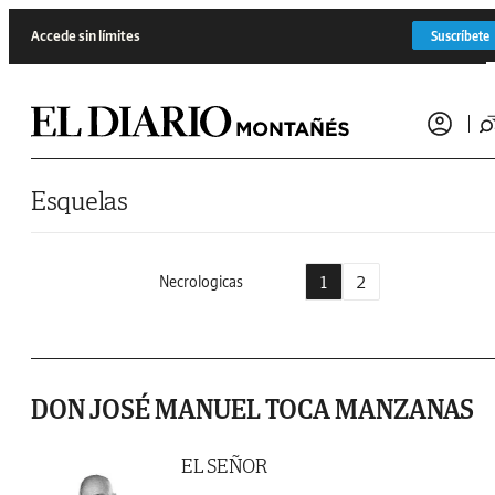
Saltar al contenido
Accede sin límites
Suscríbete
Esquelas
1
2
Necrologicas
DON JOSÉ MANUEL TOCA MANZANAS
EL SEÑOR