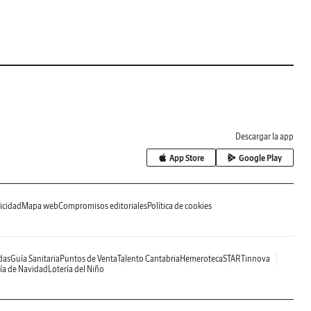
Descargar la app
App Store
Google Play
icidad
Mapa web
Compromisos editoriales
Política de cookies
das
Guía Sanitaria
Puntos de Venta
Talento Cantabria
Hemeroteca
STARTinnova
ía de Navidad
Lotería del Niño