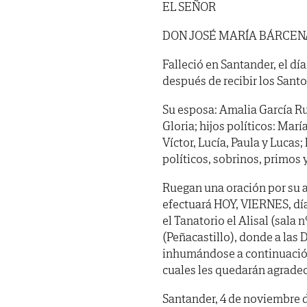
EL SEÑOR
DON JOSÉ MARÍA BÁRCE
Falleció en Santander, el dí
después de recibir los Sant
Su esposa: Amalia García Ru
Gloria; hijos políticos: Marí
Víctor, Lucía, Paula y Luca
políticos, sobrinos, primos 
Ruegan una oración por su a
efectuará HOY, VIERNES, d
el Tanatorio el Alisal (sala 
(Peñacastillo), donde a las 
inhumándose a continuación 
cuales les quedarán agradec
Santander, 4 de noviembre 