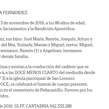
NA FERNÁNDEZ
a 3 de noviembre de 2016, a los 86 años de edad,
os Sacramentos y la Bendición Apostólica.
iz; sus hijos: José María, Ramón, Joaquín, Arturo y
a del Mar, Yoslaidy, Marian y Miguel; nietos: Miguel,
s; hermanos: Ramón (†) y Angelines; hermanos
y demás familia,
lma y asistan a la conducción del cadáver que se
ía 4, a las DOCE MENOS CUARTO del mediodía desde
nº 3) a la iglesia parroquial de San Lorenzo
DOCE, se celebrará el funeral de cuerpo presente,
en el cementerio de Peñacastillo. Favores por los
idos.
de 2016. SS.FF. CANTABRIA 942.333.288