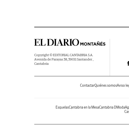
Copyright © EDITORIAL CANTABRIA S.A.
Avenida de Parayas 38, 39011 Santander ,
Cantabria
Contactar
Quiénes somos
Aviso le
Esquelas
Cantabria en la Mesa
Cantabria DModa
Ag
Cas