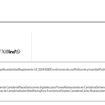
gal
Accesibilidad
Reglamento UE 2024/1083
Condiciones de uso
Política de privacidad
Publ
enda Cantabria
Playas
Soluciones digitales para Pymes
Restaurantes en Cantabria
De tien
as de Cantabria
Sostenibles
Racing
Foro Económico
Empleo Cantabria
Carlos Alcaraz
Loter