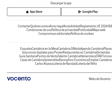
Descargar la app
App Store
Google Play
Contactar
Quiénes somos
Aviso legal
Accesibilidad
Reglamento UE 2024/10
Condiciones de uso
Política de privacidad
Publicidad
Mapa web
Compromisos editoriales
Política de cookies
Esquelas
Cantabria en la Mesa
Cantabria DModa
Agenda Cantabria
Playas
Soluciones digitales para Pymes
Restaurantes en Cantabria
De tiendas
Guía Sanitaria
Puntos de Venta
Talento Cantabria
Hemeroteca
STARTinnov
Casas de Cantabria
Sostenibles
Racing
Foro Económico
Empleo Cantabria
Carlos Alcaraz
Lotería de Navidad
Lotería del Niño
Webs de Vocento