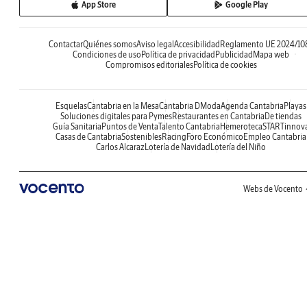
App Store
Google Play
Contactar
Quiénes somos
Aviso legal
Accesibilidad
Reglamento UE 2024/10
Condiciones de uso
Política de privacidad
Publicidad
Mapa web
Compromisos editoriales
Política de cookies
Esquelas
Cantabria en la Mesa
Cantabria DModa
Agenda Cantabria
Playas
Soluciones digitales para Pymes
Restaurantes en Cantabria
De tiendas
Guía Sanitaria
Puntos de Venta
Talento Cantabria
Hemeroteca
STARTinnov
Casas de Cantabria
Sostenibles
Racing
Foro Económico
Empleo Cantabria
Carlos Alcaraz
Lotería de Navidad
Lotería del Niño
Webs de Vocento