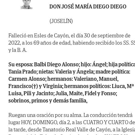
DON JOSÉ MARÍA DIEGO DIEGO
(JOSELÍN)
Falleció en Esles de Cayón, el día 30 de septiembre de
2022, a los 69 años de edad, habiendo recibido los SS. S
y la B. A.
Su esposa: Balbi Diego Alonso; hijo: Ángel; hija política
Tania Prado; nietas: Valeria y Ángela; madre política:
Carmen Alonso; hermanos: Valeriano, Manuel,
Francisco(†) y Virginia; hermanos políticos: Liuca, Mª
Luisa, Pili y Jacinto; Julia, Maite, Fidel y Fonso;
sobrinos, primos y demás familia,
Ruegan una oración por su alma. La conducción tendrá
lugar HOY, DOMINGO, día 2, a las CUATRO Y CUARTO de
la tarde, desde Tanatorio Real Valle de Cayón, a la Iglesi