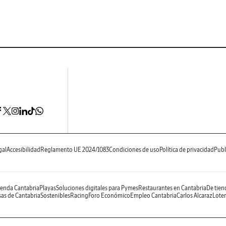
gal
Accesibilidad
Reglamento UE 2024/1083
Condiciones de uso
Política de privacidad
Publ
enda Cantabria
Playas
Soluciones digitales para Pymes
Restaurantes en Cantabria
De tien
as de Cantabria
Sostenibles
Racing
Foro Económico
Empleo Cantabria
Carlos Alcaraz
Loter