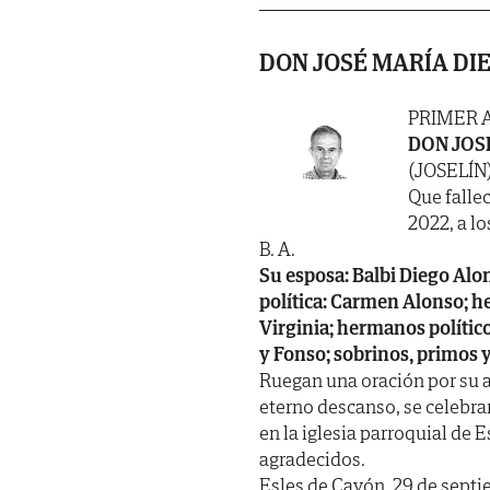
DON JOSÉ MARÍA DI
PRIMER 
DON JOS
(JOSELÍN
Que falle
2022, a lo
B. A.
Su esposa: Balbi Diego Alon
política: Carmen Alonso; h
Virginia; hermanos políticos
y Fonso; sobrinos, primos 
Ruegan una oración por su al
eterno descanso, se celebra
en la iglesia parroquial de 
agradecidos.
Esles de Cayón, 29 de septi