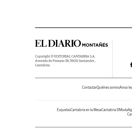
Copyright © EDITORIAL CANTABRIA S.A.
Avenida de Parayas 38, 39011 Santander ,
Cantabria
Contactar
Quiénes somos
Aviso le
Esquelas
Cantabria en la Mesa
Cantabria DModa
Ag
Cas