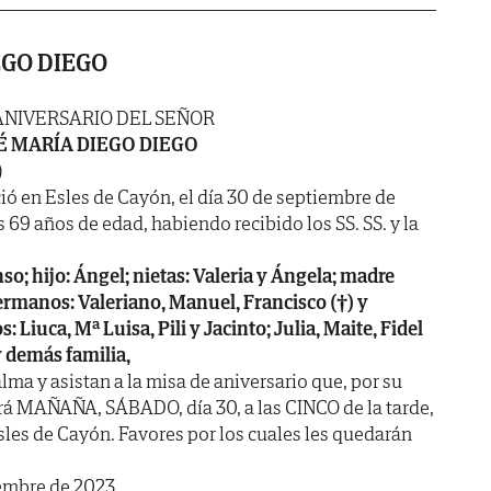
EGO DIEGO
ANIVERSARIO DEL SEÑOR
É MARÍA DIEGO DIEGO
)
ció en Esles de Cayón, el día 30 de septiembre de
s 69 años de edad, habiendo recibido los SS. SS. y la
so; hijo: Ángel; nietas: Valeria y Ángela; madre
ermanos: Valeriano, Manuel, Francisco (†) y
: Liuca, Mª Luisa, Pili y Jacinto; Julia, Maite, Fidel
y demás familia,
ma y asistan a la misa de aniversario que, por su
rá MAÑAÑA, SÁBADO, día 30, a las CINCO de la tarde,
Esles de Cayón. Favores por los cuales les quedarán
embre de 2023.