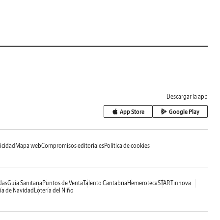
Descargar la app
App Store
Google Play
icidad
Mapa web
Compromisos editoriales
Política de cookies
das
Guía Sanitaria
Puntos de Venta
Talento Cantabria
Hemeroteca
STARTinnova
ía de Navidad
Lotería del Niño