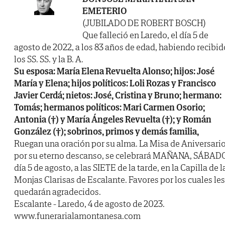
EMETERIO
(JUBILADO DE ROBERT BOSCH)
Que falleció en Laredo, el día 5 de
agosto de 2022, a los 83 años de edad, habiendo recibid
los SS. SS. y la B. A.
Su esposa: María Elena Revuelta Alonso; hijos: José
María y Elena; hijos políticos: Loli Rozas y Francisco
Javier Cerdá; nietos: José, Cristina y Bruno; hermano:
Tomás; hermanos políticos: Mari Carmen Osorio;
Antonia (†) y María Ángeles Revuelta (†); y Román
González (†); sobrinos, primos y demás familia,
Ruegan una oración por su alma. La Misa de Aniversario
por su eterno descanso, se celebrará MAÑANA, SÁBADO
día 5 de agosto, a las SIETE de la tarde, en la Capilla de l
Monjas Clarisas de Escalante. Favores por los cuales les
quedarán agradecidos.
Escalante - Laredo, 4 de agosto de 2023.
www.funerarialamontanesa.com