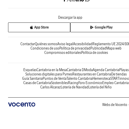
Descargar la app
App Store
Google Play
Contactar
Quiénes somos
Aviso legal
Accesibilidad
Reglamento UE 2024/10
Condiciones de uso
Política de privacidad
Publicidad
Mapa web
Compromisos editoriales
Política de cookies
Esquelas
Cantabria en la Mesa
Cantabria DModa
Agenda Cantabria
Playas
Soluciones digitales para Pymes
Restaurantes en Cantabria
De tiendas
Guía Sanitaria
Puntos de Venta
Talento Cantabria
Hemeroteca
STARTinnov
Casas de Cantabria
Sostenibles
Racing
Foro Económico
Empleo Cantabria
Carlos Alcaraz
Lotería de Navidad
Lotería del Niño
Webs de Vocento