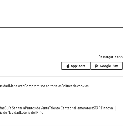
Descargar la app
App Store
Google Play
icidad
Mapa web
Compromisos editoriales
Política de cookies
das
Guía Sanitaria
Puntos de Venta
Talento Cantabria
Hemeroteca
STARTinnova
ía de Navidad
Lotería del Niño