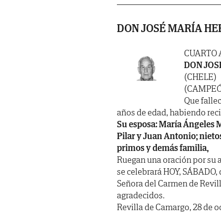
DON JOSÉ MARÍA H
CUARTO 
DON JOS
(CHELE)
(CAMPEÓN
Que fallec
años de edad, habiendo recibi
Su esposa: María Ángeles Mar
Pilar y Juan Antonio; nieto
primos y demás familia,
Ruegan una oración por su a
se celebrará HOY, SÁBADO, dí
Señora del Carmen de Revill
agradecidos.
Revilla de Camargo, 28 de o