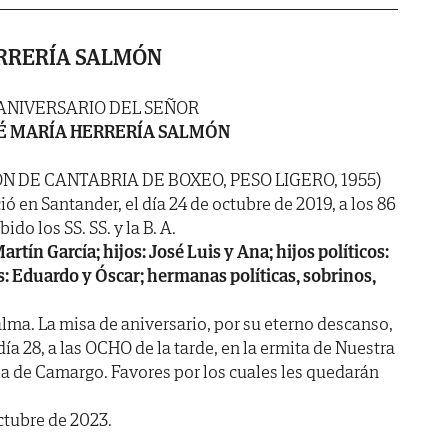
ERRERÍA SALMÓN
ANIVERSARIO DEL SEÑOR
É MARÍA HERRERÍA SALMÓN
 DE CANTABRIA DE BOXEO, PESO LIGERO, 1955)
ió en Santander, el día 24 de octubre de 2019, a los 86
do los SS. SS. y la B. A.
tín García; hijos: José Luis y Ana; hijos políticos:
s: Eduardo y Óscar; hermanas políticas, sobrinos,
lma. La misa de aniversario, por su eterno descanso,
a 28, a las OCHO de la tarde, en la ermita de Nuestra
a de Camargo. Favores por los cuales les quedarán
ctubre de 2023.