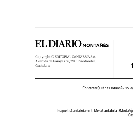
Copyright © EDITORIAL CANTABRIA S.A.
Avenida de Parayas 38, 39011 Santander ,
Cantabria
Contactar
Quiénes somos
Aviso le
Esquelas
Cantabria en la Mesa
Cantabria DModa
Ag
Cas