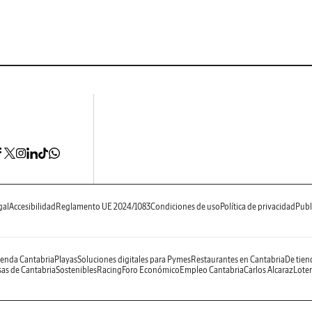
gal
Accesibilidad
Reglamento UE 2024/1083
Condiciones de uso
Política de privacidad
Publ
enda Cantabria
Playas
Soluciones digitales para Pymes
Restaurantes en Cantabria
De tien
as de Cantabria
Sostenibles
Racing
Foro Económico
Empleo Cantabria
Carlos Alcaraz
Loter