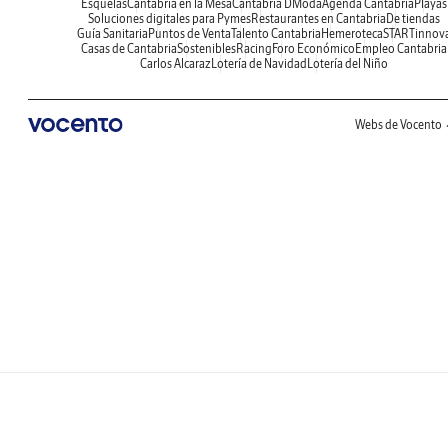
Esquelas
Cantabria en la Mesa
Cantabria DModa
Agenda Cantabria
Playas
Soluciones digitales para Pymes
Restaurantes en Cantabria
De tiendas
Guía Sanitaria
Puntos de Venta
Talento Cantabria
Hemeroteca
STARTinnov
Casas de Cantabria
Sostenibles
Racing
Foro Económico
Empleo Cantabria
Carlos Alcaraz
Lotería de Navidad
Lotería del Niño
Webs de Vocento