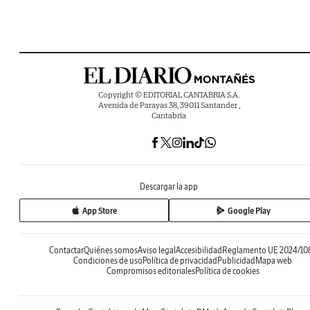
Copyright © EDITORIAL CANTABRIA S.A.
Avenida de Parayas 38, 39011 Santander ,
Cantabria
Descargar la app
App Store
Google Play
Contactar
Quiénes somos
Aviso legal
Accesibilidad
Reglamento UE 2024/10
Condiciones de uso
Política de privacidad
Publicidad
Mapa web
Compromisos editoriales
Política de cookies