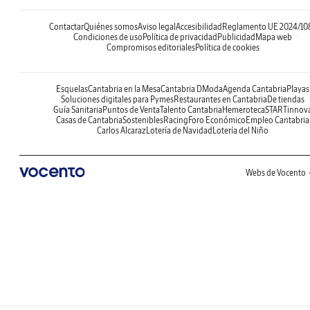
Contactar
Quiénes somos
Aviso legal
Accesibilidad
Reglamento UE 2024/10
Condiciones de uso
Política de privacidad
Publicidad
Mapa web
Compromisos editoriales
Política de cookies
Esquelas
Cantabria en la Mesa
Cantabria DModa
Agenda Cantabria
Playas
Soluciones digitales para Pymes
Restaurantes en Cantabria
De tiendas
Guía Sanitaria
Puntos de Venta
Talento Cantabria
Hemeroteca
STARTinnov
Casas de Cantabria
Sostenibles
Racing
Foro Económico
Empleo Cantabria
Carlos Alcaraz
Lotería de Navidad
Lotería del Niño
Webs de Vocento