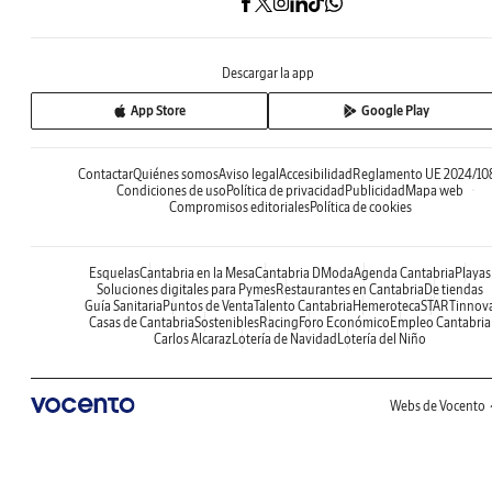
Descargar la app
App Store
Google Play
Contactar
Quiénes somos
Aviso legal
Accesibilidad
Reglamento UE 2024/10
Condiciones de uso
Política de privacidad
Publicidad
Mapa web
Compromisos editoriales
Política de cookies
Esquelas
Cantabria en la Mesa
Cantabria DModa
Agenda Cantabria
Playas
Soluciones digitales para Pymes
Restaurantes en Cantabria
De tiendas
Guía Sanitaria
Puntos de Venta
Talento Cantabria
Hemeroteca
STARTinnov
Casas de Cantabria
Sostenibles
Racing
Foro Económico
Empleo Cantabria
Carlos Alcaraz
Lotería de Navidad
Lotería del Niño
Webs de Vocento