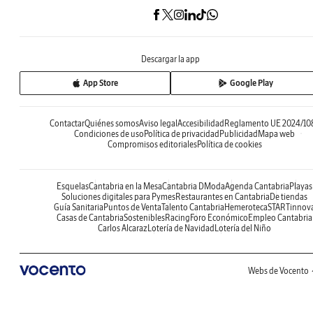
Descargar la app
App Store
Google Play
Contactar
Quiénes somos
Aviso legal
Accesibilidad
Reglamento UE 2024/10
Condiciones de uso
Política de privacidad
Publicidad
Mapa web
Compromisos editoriales
Política de cookies
Esquelas
Cantabria en la Mesa
Cantabria DModa
Agenda Cantabria
Playas
Soluciones digitales para Pymes
Restaurantes en Cantabria
De tiendas
Guía Sanitaria
Puntos de Venta
Talento Cantabria
Hemeroteca
STARTinnov
Casas de Cantabria
Sostenibles
Racing
Foro Económico
Empleo Cantabria
Carlos Alcaraz
Lotería de Navidad
Lotería del Niño
Webs de Vocento