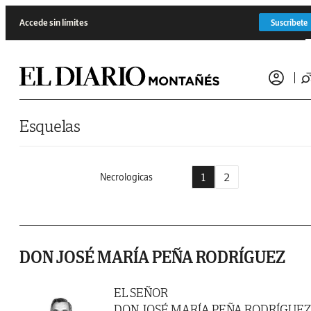
Saltar al contenido
Accede sin límites
Suscríbete
Esquelas
1
2
Necrologicas
DON JOSÉ MARÍA PEÑA RODRÍGUEZ
EL SEÑOR
DON JOSÉ MARÍA PEÑA RODRÍGUEZ