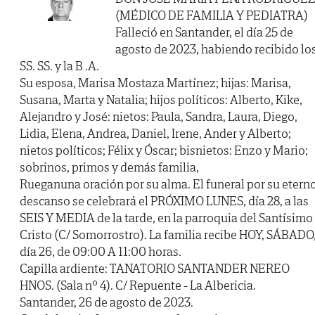
(MÉDICO DE FAMILIA Y PEDIATRA)
Falleció en Santander, el día 25 de
agosto de 2023, habiendo recibido lo
SS. SS. y la B .A.
Su esposa, Marisa Mostaza Martínez; hijas: Marisa,
Susana, Marta y Natalia; hijos políticos: Alberto, Kike,
Alejandro y José: nietos: Paula, Sandra, Laura, Diego,
Lidia, Elena, Andrea, Daniel, Irene, Ander y Alberto;
nietos políticos; Félix y Óscar; bisnietos: Enzo y Mario;
sobrinos, primos y demás familia,
Rueganuna oración por su alma. El funeral por su etern
descanso se celebrará el PRÓXIMO LUNES, día 28, a las
SEIS Y MEDIA de la tarde, en la parroquia del Santísimo
Cristo (C/ Somorrostro). La familia recibe HOY, SÁBADO
día 26, de 09:00 A 11:00 horas.
Capilla ardiente: TANATORIO SANTANDER NEREO
HNOS. (Sala nº 4). C/ Repuente - La Albericia.
Santander, 26 de agosto de 2023.