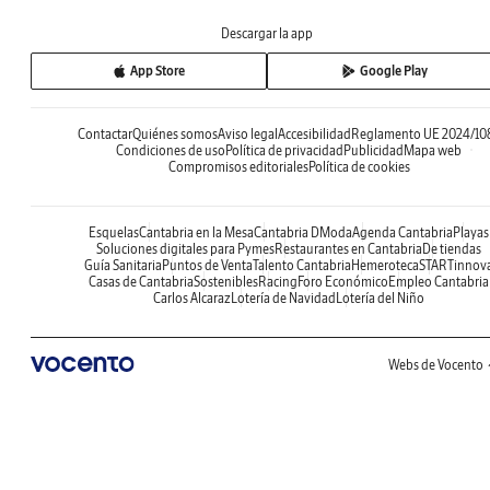
Descargar la app
App Store
Google Play
Contactar
Quiénes somos
Aviso legal
Accesibilidad
Reglamento UE 2024/10
Condiciones de uso
Política de privacidad
Publicidad
Mapa web
Compromisos editoriales
Política de cookies
Esquelas
Cantabria en la Mesa
Cantabria DModa
Agenda Cantabria
Playas
Soluciones digitales para Pymes
Restaurantes en Cantabria
De tiendas
Guía Sanitaria
Puntos de Venta
Talento Cantabria
Hemeroteca
STARTinnov
Casas de Cantabria
Sostenibles
Racing
Foro Económico
Empleo Cantabria
Carlos Alcaraz
Lotería de Navidad
Lotería del Niño
Webs de Vocento