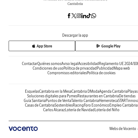
Cantabria
Descargar la app
App Store
Google Play
Contactar
Quiénes somos
Aviso legal
Accesibilidad
Reglamento UE 2024/10
Condiciones de uso
Política de privacidad
Publicidad
Mapa web
Compromisos editoriales
Política de cookies
Esquelas
Cantabria en la Mesa
Cantabria DModa
Agenda Cantabria
Playas
Soluciones digitales para Pymes
Restaurantes en Cantabria
De tiendas
Guía Sanitaria
Puntos de Venta
Talento Cantabria
Hemeroteca
STARTinnov
Casas de Cantabria
Sostenibles
Racing
Foro Económico
Empleo Cantabria
Carlos Alcaraz
Lotería de Navidad
Lotería del Niño
Webs de Vocento