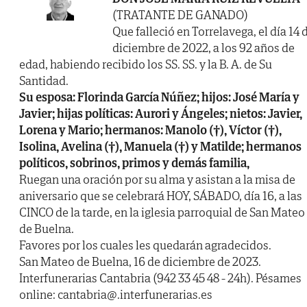
(TRATANTE DE GANADO)
Que falleció en Torrelavega, el día 14 
diciembre de 2022, a los 92 años de
edad, habiendo recibido los SS. SS. y la B. A. de Su
Santidad.
Su esposa: Florinda García Núñez; hijos: José María y
Javier; hijas políticas: Aurori y Ángeles; nietos: Javier,
Lorena y Mario; hermanos: Manolo (†), Víctor (†),
Isolina, Avelina (†), Manuela (†) y Matilde; hermanos
políticos, sobrinos, primos y demás familia,
Ruegan una oración por su alma y asistan a la misa de
aniversario que se celebrará HOY, SÁBADO, día 16, a las
CINCO de la tarde, en la iglesia parroquial de San Mateo
de Buelna.
Favores por los cuales les quedarán agradecidos.
San Mateo de Buelna, 16 de diciembre de 2023.
Interfunerarias Cantabria (942 33 45 48 - 24h). Pésames
online: cantabria@.interfunerarias.es