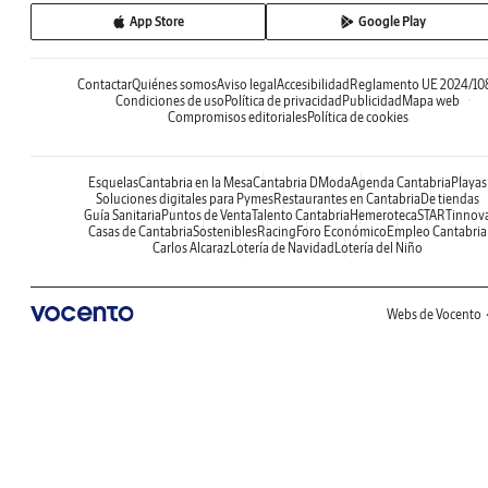
App Store
Google Play
Contactar
Quiénes somos
Aviso legal
Accesibilidad
Reglamento UE 2024/10
Condiciones de uso
Política de privacidad
Publicidad
Mapa web
Compromisos editoriales
Política de cookies
Esquelas
Cantabria en la Mesa
Cantabria DModa
Agenda Cantabria
Playas
Soluciones digitales para Pymes
Restaurantes en Cantabria
De tiendas
Guía Sanitaria
Puntos de Venta
Talento Cantabria
Hemeroteca
STARTinnov
Casas de Cantabria
Sostenibles
Racing
Foro Económico
Empleo Cantabria
Carlos Alcaraz
Lotería de Navidad
Lotería del Niño
Webs de Vocento