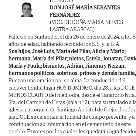
EL SEÑOR
DON JOSÉ MARÍA SERANTES
FERNÁNDEZ
(VDO. DE DOÑA MARÍA NIEVES
LASTRA ABASCAL)
Falleció en Santander, el día 26 de enero de 2024, a los 
años de edad, habiendo recibido los S. S. y la B. A.
Sus hijos, José Luis, María del Pilar, Alicia y Mario;
hermana, María del Pilar; nietos, Estela, Jonatan, Davi
María y Paula; bisnietos, Adrián, Jimena y Neizan;
hermanos políticos, sobrinos, primos y demás familia,
Ruegan una oración por su alma. La conducción del
cadáver tendrá lugar HOY DOMINGO, día 28, a las DOCE
MENOS CUARTO del mediodía, desde el Tanatorio Ntra.
Sra. del Carmen de Heras (sala nº 2), para su traslado a l
iglesia parroquial de Santiago Apóstol de Orejo, donde 
las DOCE se celebrará el funeral de cuerpo presente, y a
continuación su inhumación en el cementerio de este
pueblo. Favores por los cuales les quedarán agradecido