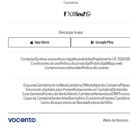
Cantabria
Descargar la app
App Store
Google Play
Contactar
Quiénes somos
Aviso legal
Accesibilidad
Reglamento UE 2024/10
Condiciones de uso
Política de privacidad
Publicidad
Mapa web
Compromisos editoriales
Política de cookies
Esquelas
Cantabria en la Mesa
Cantabria DModa
Agenda Cantabria
Playas
Soluciones digitales para Pymes
Restaurantes en Cantabria
De tiendas
Guía Sanitaria
Puntos de Venta
Talento Cantabria
Hemeroteca
STARTinnov
Casas de Cantabria
Sostenibles
Racing
Foro Económico
Empleo Cantabria
Carlos Alcaraz
Lotería de Navidad
Lotería del Niño
Webs de Vocento