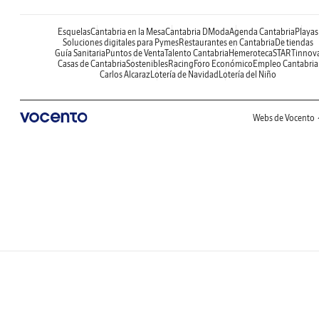
Esquelas
Cantabria en la Mesa
Cantabria DModa
Agenda Cantabria
Playas
Soluciones digitales para Pymes
Restaurantes en Cantabria
De tiendas
Guía Sanitaria
Puntos de Venta
Talento Cantabria
Hemeroteca
STARTinnov
Casas de Cantabria
Sostenibles
Racing
Foro Económico
Empleo Cantabria
Carlos Alcaraz
Lotería de Navidad
Lotería del Niño
Webs de Vocento