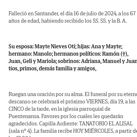
Falleció en Santander, el día 16 de julio de 2024, a los 67
años de edad, habiendo recibido los SS. SS. y la B. A.
Su esposa: Mayte Nieves Otí; hijas: Ana y Mayte;
hermano: Manolo; hermanos políticos: Ramón (†),
Juan, Geli y Mariola; sobrinos: Adriana, Manuel y Juan
tíos, primos, demás familia y amigos,
Ruegan una oración por su alma. El funeral por su etern
descanso se celebrará el próximo VIERNES, día 19, a las
CINCO de la tarde, en la iglesia parroquial de
Puentenansa. Favores por los cuales les quedarán
agradecidos. Capilla Ardiente: TANATORIO EL ALISAL
(sala nº 4). La familia recibe HOY MIÉRCOLES, a partir d