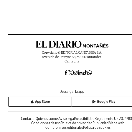
Copyright © EDITORIAL CANTABRIA S.A.
Avenida de Parayas 38, 39011 Santander ,
Cantabria
Descargar la app
App Store
Google Play
Contactar
Quiénes somos
Aviso legal
Accesibilidad
Reglamento UE 2024/10
Condiciones de uso
Política de privacidad
Publicidad
Mapa web
Compromisos editoriales
Política de cookies