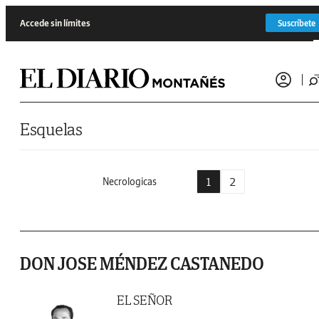
Saltar al contenido
Accede sin límites
Suscríbete
Esquelas
1
2
Necrologicas
DON JOSE MÉNDEZ CASTANEDO
EL SEÑOR