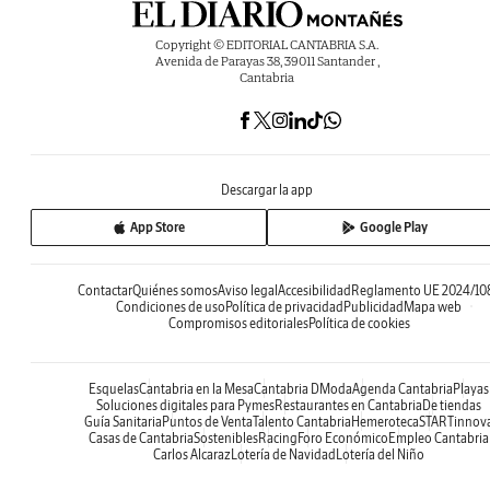
Copyright © EDITORIAL CANTABRIA S.A.
Avenida de Parayas 38, 39011 Santander ,
Cantabria
Descargar la app
App Store
Google Play
Contactar
Quiénes somos
Aviso legal
Accesibilidad
Reglamento UE 2024/10
Condiciones de uso
Política de privacidad
Publicidad
Mapa web
Compromisos editoriales
Política de cookies
Esquelas
Cantabria en la Mesa
Cantabria DModa
Agenda Cantabria
Playas
Soluciones digitales para Pymes
Restaurantes en Cantabria
De tiendas
Guía Sanitaria
Puntos de Venta
Talento Cantabria
Hemeroteca
STARTinnov
Casas de Cantabria
Sostenibles
Racing
Foro Económico
Empleo Cantabria
Carlos Alcaraz
Lotería de Navidad
Lotería del Niño