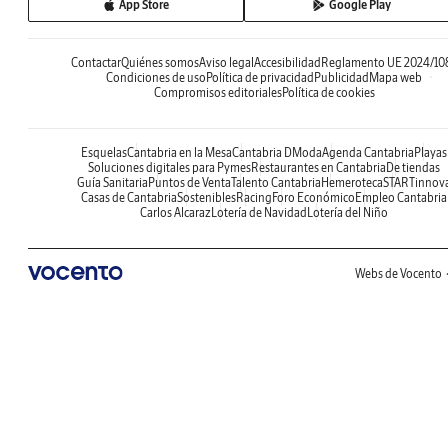
App Store
Google Play
Contactar
Quiénes somos
Aviso legal
Accesibilidad
Reglamento UE 2024/10
Condiciones de uso
Política de privacidad
Publicidad
Mapa web
Compromisos editoriales
Política de cookies
Esquelas
Cantabria en la Mesa
Cantabria DModa
Agenda Cantabria
Playas
Soluciones digitales para Pymes
Restaurantes en Cantabria
De tiendas
Guía Sanitaria
Puntos de Venta
Talento Cantabria
Hemeroteca
STARTinnov
Casas de Cantabria
Sostenibles
Racing
Foro Económico
Empleo Cantabria
Carlos Alcaraz
Lotería de Navidad
Lotería del Niño
Webs de Vocento