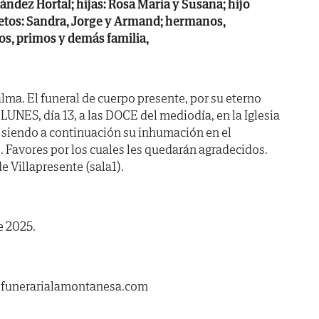
ndez Hortal; hijas: Rosa María y Susana; hijo
nietos: Sandra, Jorge y Armand; hermanos,
os, primos y demás familia,
lma. El funeral de cuerpo presente, por su eterno
LUNES, día 13, a las DOCE del mediodía, en la Iglesia
, siendo a continuación su inhumación en el
 Favores por los cuales les quedarán agradecidos.
e Villapresente (sala1).
e 2025.
.funerarialamontanesa.com