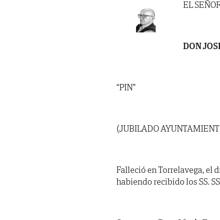
EL SEÑO
DON JOS
“PIN”
(JUBILADO AYUNTAMIENT
Falleció en Torrelavega, el d
habiendo recibido los SS. SS. 