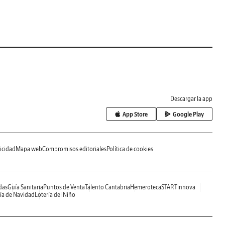
Descargar la app
App Store
Google Play
icidad
Mapa web
Compromisos editoriales
Política de cookies
das
Guía Sanitaria
Puntos de Venta
Talento Cantabria
Hemeroteca
STARTinnova
ía de Navidad
Lotería del Niño