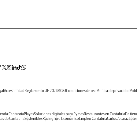
gal
Accesibilidad
Reglamento UE 2024/1083
Condiciones de uso
Política de privacidad
Publ
enda Cantabria
Playas
Soluciones digitales para Pymes
Restaurantes en Cantabria
De tien
as de Cantabria
Sostenibles
Racing
Foro Económico
Empleo Cantabria
Carlos Alcaraz
Loter