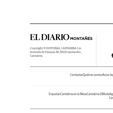
Copyright © EDITORIAL CANTABRIA S.A.
Avenida de Parayas 38, 39011 Santander ,
Cantabria
Contactar
Quiénes somos
Aviso le
Esquelas
Cantabria en la Mesa
Cantabria DModa
Ag
Cas