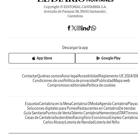
Copyright © EDITORIAL CANTABRIA S.A.
Avenida de Parayas 38, 39011 Santander ,
Cantabria
Descargar la app
App Store
Google Play
Contactar
Quiénes somos
Aviso legal
Accesibilidad
Reglamento UE 2024/10
Condiciones de uso
Política de privacidad
Publicidad
Mapa web
Compromisos editoriales
Política de cookies
Esquelas
Cantabria en la Mesa
Cantabria DModa
Agenda Cantabria
Playas
Soluciones digitales para Pymes
Restaurantes en Cantabria
De tiendas
Guía Sanitaria
Puntos de Venta
Talento Cantabria
Hemeroteca
STARTinnov
Casas de Cantabria
Sostenibles
Racing
Foro Económico
Empleo Cantabria
Carlos Alcaraz
Lotería de Navidad
Lotería del Niño