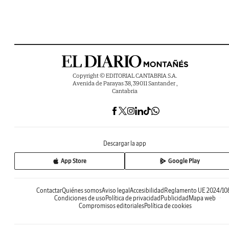
Copyright © EDITORIAL CANTABRIA S.A.
Avenida de Parayas 38, 39011 Santander ,
Cantabria
Descargar la app
App Store
Google Play
Contactar
Quiénes somos
Aviso legal
Accesibilidad
Reglamento UE 2024/10
Condiciones de uso
Política de privacidad
Publicidad
Mapa web
Compromisos editoriales
Política de cookies