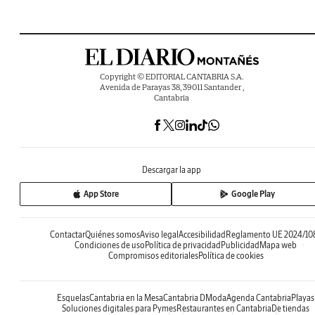
Copyright © EDITORIAL CANTABRIA S.A.
Avenida de Parayas 38, 39011 Santander ,
Cantabria
Descargar la app
App Store
Google Play
Contactar
Quiénes somos
Aviso legal
Accesibilidad
Reglamento UE 2024/10
Condiciones de uso
Política de privacidad
Publicidad
Mapa web
Compromisos editoriales
Política de cookies
Esquelas
Cantabria en la Mesa
Cantabria DModa
Agenda Cantabria
Playas
Soluciones digitales para Pymes
Restaurantes en Cantabria
De tiendas