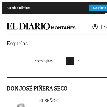
Saltar al contenido
Accede sin límites
Suscríbete
Esquelas
1
2
Necrologicas
DON JOSÉ PIÑERA SECO
EL SEÑOR