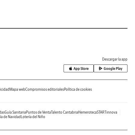
Descargar la app
App Store
Google Play
icidad
Mapa web
Compromisos editoriales
Política de cookies
das
Guía Sanitaria
Puntos de Venta
Talento Cantabria
Hemeroteca
STARTinnova
ía de Navidad
Lotería del Niño