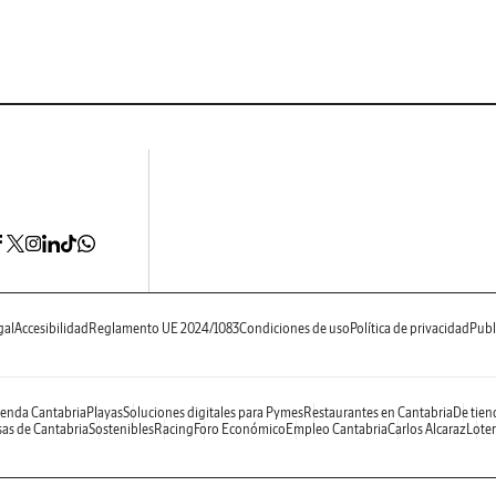
gal
Accesibilidad
Reglamento UE 2024/1083
Condiciones de uso
Política de privacidad
Publ
enda Cantabria
Playas
Soluciones digitales para Pymes
Restaurantes en Cantabria
De tien
as de Cantabria
Sostenibles
Racing
Foro Económico
Empleo Cantabria
Carlos Alcaraz
Loter