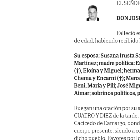
EL SEÑO
DON JOS
Falleció e
de edad, habiendo recibido lo
Su esposa: Susana Irusta Sa
Martínez; madre política: 
(†), Eloína y Miguel; herman
Chema y Encarni (†); Merce
Beni, María y Pili; José Mig
Aimar; sobrinos políticos, 
Ruegan una oración por su 
CUATRO Y DIEZ de la tarde, d
Cacicedo de Camargo, donde
cuerpo presente, siendo a 
dicho pueblo. Favores por l