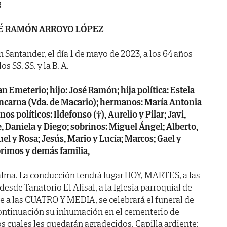
R
É RAMÓN ARROYO LÓPEZ
n Santander, el día 1 de mayo de 2023, a los 64 años
s SS. SS. y la B. A.
n Emeterio; hijo: José Ramón; hija política: Estela
Encarna (Vda. de Macario); hermanos: María Antonia
os políticos: Ildefonso (†), Aurelio y Pilar; Javi,
, Daniela y Diego; sobrinos: Miguel Ángel; Alberto,
uel y Rosa; Jesús, Mario y Lucía; Marcos; Gael y
primos y demás familia,
alma. La conducción tendrá lugar HOY, MARTES, a las
esde Tanatorio El Alisal, a la Iglesia parroquial de
 a las CUATRO Y MEDIA, se celebrará el funeral de
continuación su inhumación en el cementerio de
os cuales les quedarán agradecidos. Capilla ardiente: