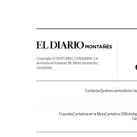
Copyright © EDITORIAL CANTABRIA S.A.
Avenida de Parayas 38, 39011 Santander ,
Cantabria
Contactar
Quiénes somos
Aviso le
Esquelas
Cantabria en la Mesa
Cantabria DModa
Ag
Cas