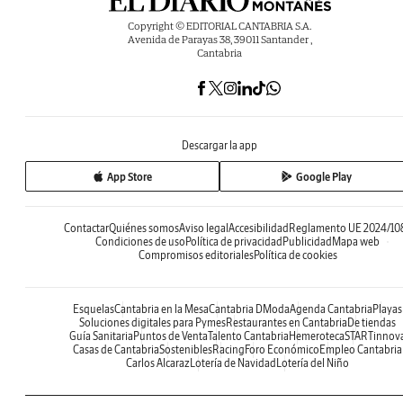
Copyright © EDITORIAL CANTABRIA S.A.
Avenida de Parayas 38, 39011 Santander ,
Cantabria
Descargar la app
App Store
Google Play
Contactar
Quiénes somos
Aviso legal
Accesibilidad
Reglamento UE 2024/10
Condiciones de uso
Política de privacidad
Publicidad
Mapa web
Compromisos editoriales
Política de cookies
Esquelas
Cantabria en la Mesa
Cantabria DModa
Agenda Cantabria
Playas
Soluciones digitales para Pymes
Restaurantes en Cantabria
De tiendas
Guía Sanitaria
Puntos de Venta
Talento Cantabria
Hemeroteca
STARTinnov
Casas de Cantabria
Sostenibles
Racing
Foro Económico
Empleo Cantabria
Carlos Alcaraz
Lotería de Navidad
Lotería del Niño