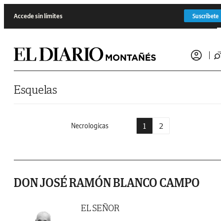
Saltar al contenido
Accede sin límites
Suscríbete
Esquelas
1
2
Necrologicas
DON JOSÉ RAMÓN BLANCO CAMPO
EL SEÑOR