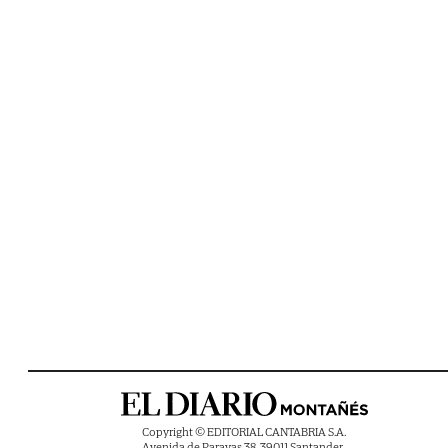
Copyright © EDITORIAL CANTABRIA S.A.
Avenida de Parayas 38, 39011 Santander ,