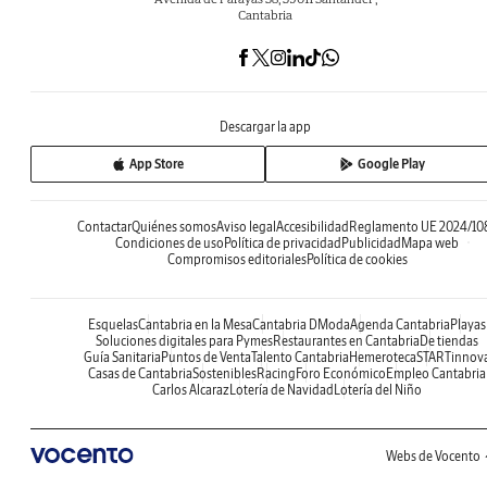
Cantabria
Descargar la app
App Store
Google Play
Contactar
Quiénes somos
Aviso legal
Accesibilidad
Reglamento UE 2024/10
Condiciones de uso
Política de privacidad
Publicidad
Mapa web
Compromisos editoriales
Política de cookies
Esquelas
Cantabria en la Mesa
Cantabria DModa
Agenda Cantabria
Playas
Soluciones digitales para Pymes
Restaurantes en Cantabria
De tiendas
Guía Sanitaria
Puntos de Venta
Talento Cantabria
Hemeroteca
STARTinnov
Casas de Cantabria
Sostenibles
Racing
Foro Económico
Empleo Cantabria
Carlos Alcaraz
Lotería de Navidad
Lotería del Niño
Webs de Vocento