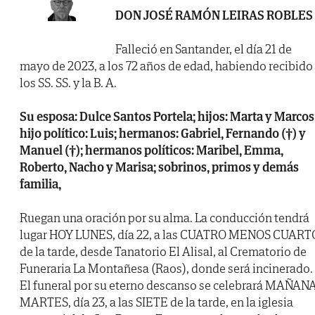
DON JOSÉ RAMÓN LEIRAS ROBLES
Falleció en Santander, el día 21 de
mayo de 2023, a los 72 años de edad, habiendo recibido
los SS. SS. y la B. A.
Su esposa: Dulce Santos Portela; hijos: Marta y Marcos
hijo político: Luis; hermanos: Gabriel, Fernando (†) y
Manuel (†); hermanos políticos: Maribel, Emma,
Roberto, Nacho y Marisa; sobrinos, primos y demás
familia,
Ruegan una oración por su alma. La conducción tendrá
lugar HOY LUNES, día 22, a las CUATRO MENOS CUART
de la tarde, desde Tanatorio El Alisal, al Crematorio de
Funeraria La Montañesa (Raos), donde será incinerado.
El funeral por su eterno descanso se celebrará MAÑAN
MARTES, día 23, a las SIETE de la tarde, en la iglesia