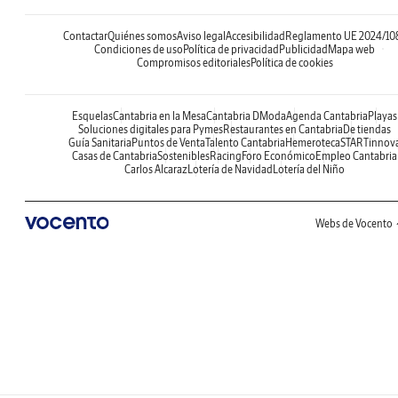
Contactar
Quiénes somos
Aviso legal
Accesibilidad
Reglamento UE 2024/10
Condiciones de uso
Política de privacidad
Publicidad
Mapa web
Compromisos editoriales
Política de cookies
Esquelas
Cantabria en la Mesa
Cantabria DModa
Agenda Cantabria
Playas
Soluciones digitales para Pymes
Restaurantes en Cantabria
De tiendas
Guía Sanitaria
Puntos de Venta
Talento Cantabria
Hemeroteca
STARTinnov
Casas de Cantabria
Sostenibles
Racing
Foro Económico
Empleo Cantabria
Carlos Alcaraz
Lotería de Navidad
Lotería del Niño
Webs de Vocento