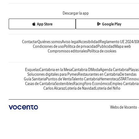
Descargar la app
App Store
Google Play
Contactar
Quiénes somos
Aviso legal
Accesibilidad
Reglamento UE 2024/10
Condiciones de uso
Política de privacidad
Publicidad
Mapa web
Compromisos editoriales
Política de cookies
Esquelas
Cantabria en la Mesa
Cantabria DModa
Agenda Cantabria
Playas
Soluciones digitales para Pymes
Restaurantes en Cantabria
De tiendas
Guía Sanitaria
Puntos de Venta
Talento Cantabria
Hemeroteca
STARTinnov
Casas de Cantabria
Sostenibles
Racing
Foro Económico
Empleo Cantabria
Carlos Alcaraz
Lotería de Navidad
Lotería del Niño
Webs de Vocento