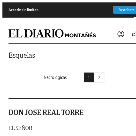
Saltar al contenido
Accede sin límites
Suscríbete
Esquelas
1
2
Necrologicas
DON JOSE REAL TORRE
EL SEÑOR