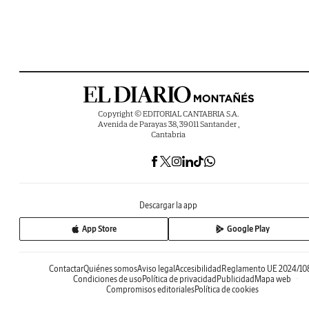
Copyright © EDITORIAL CANTABRIA S.A.
Avenida de Parayas 38, 39011 Santander ,
Cantabria
Descargar la app
App Store
Google Play
Contactar
Quiénes somos
Aviso legal
Accesibilidad
Reglamento UE 2024/10
Condiciones de uso
Política de privacidad
Publicidad
Mapa web
Compromisos editoriales
Política de cookies