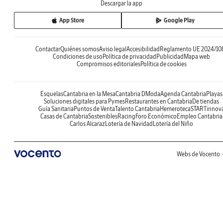
Descargar la app
App Store
Google Play
Contactar
Quiénes somos
Aviso legal
Accesibilidad
Reglamento UE 2024/10
Condiciones de uso
Política de privacidad
Publicidad
Mapa web
Compromisos editoriales
Política de cookies
Esquelas
Cantabria en la Mesa
Cantabria DModa
Agenda Cantabria
Playas
Soluciones digitales para Pymes
Restaurantes en Cantabria
De tiendas
Guía Sanitaria
Puntos de Venta
Talento Cantabria
Hemeroteca
STARTinnov
Casas de Cantabria
Sostenibles
Racing
Foro Económico
Empleo Cantabria
Carlos Alcaraz
Lotería de Navidad
Lotería del Niño
Webs de Vocento