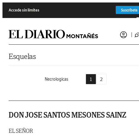
Saltar al contenido
Accede sin límites
Suscríbete
Esquelas
1
2
Necrologicas
DON JOSE SANTOS MESONES SAINZ
EL SEÑOR