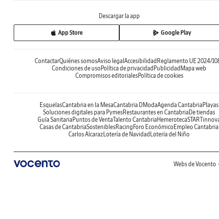
Descargar la app
App Store
Google Play
Contactar
Quiénes somos
Aviso legal
Accesibilidad
Reglamento UE 2024/10
Condiciones de uso
Política de privacidad
Publicidad
Mapa web
Compromisos editoriales
Política de cookies
Esquelas
Cantabria en la Mesa
Cantabria DModa
Agenda Cantabria
Playas
Soluciones digitales para Pymes
Restaurantes en Cantabria
De tiendas
Guía Sanitaria
Puntos de Venta
Talento Cantabria
Hemeroteca
STARTinnov
Casas de Cantabria
Sostenibles
Racing
Foro Económico
Empleo Cantabria
Carlos Alcaraz
Lotería de Navidad
Lotería del Niño
Webs de Vocento