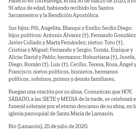
Falleció en Torrelavega, el día 30 de marzo de 2020, a lo
91 años de edad, habiendo recibido los Santos
Sacramentos y la Bendición Apostólica.
Sus hijos: Pili, Angelita, Blanqui y Emilio Serdio Diego;
hijos políticos: Antonio Álvarez (†), Fernando González
Javier Collado y Marta Fernández; nietos: Toto (†),
Cristina y Miguel; Fernando y Sergio; Tomás, Enrique y
Alicia: David y Pablo; hermanos: Robustiana (†), Josefa,
Diego, Román (†), Luis (†), Cecilio, Teresa, Rosa, Ángel 
Francisco; nietos políticos, bisnietos, hermanos
políticos, sobrinos, primos y demás familiares,
Ruegan una oración por su alma. Comunican que HOY,
SÁBADO, a las SIETE y MEDIA de la tarde, se celebrará e
funeral solemne por el eterno descanso de su alma, en l
iglesia parroquial de Santa María de Lamasón.
Río (Lamasón), 25 de julio de 2020.