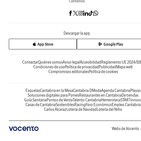
Cantabria
Descargar la app
App Store
Google Play
Contactar
Quiénes somos
Aviso legal
Accesibilidad
Reglamento UE 2024/10
Condiciones de uso
Política de privacidad
Publicidad
Mapa web
Compromisos editoriales
Política de cookies
Esquelas
Cantabria en la Mesa
Cantabria DModa
Agenda Cantabria
Playas
Soluciones digitales para Pymes
Restaurantes en Cantabria
De tiendas
Guía Sanitaria
Puntos de Venta
Talento Cantabria
Hemeroteca
STARTinnov
Casas de Cantabria
Sostenibles
Racing
Foro Económico
Empleo Cantabria
Carlos Alcaraz
Lotería de Navidad
Lotería del Niño
Webs de Vocento